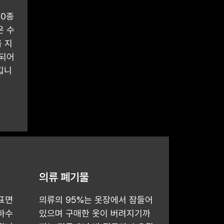
00종
은 수
 지
 되어
킵니
의류 폐기물
표면
의류의 95%는 옷장에서 잠들어
하수
있으며 구매한 옷이 버려지기까