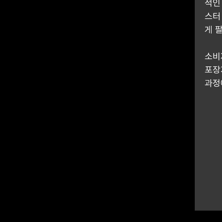
적인
스터
게 
소비
포장
과정